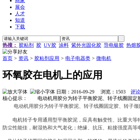
商家
展会
人才
知道
下载
热搜：
胶粘剂
胶
UV胶
涂料
紫外光固化胶
导电银胶
热熔
首页
>
资讯
>
胶粘剂应用
>
电子电器类
>
微电机
环氧胶在电机上的应用
日期：2016-09-29 浏览：
1503
评论
核心提示： 电动机用胶分为转子平衡胶泥、转子线圈固定
电动机用胶分为转子平衡胶泥、转子线圈固定胶、转子颈
　　电机转子专用通用型平衡胶泥，应具有触变性、比重大等
防尘性能佳，耐湿热和大气老化；绝缘、抗压、粘接强度高等电