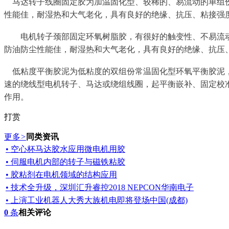
    马达转子线圈固定胶为加温固化型、较稀的、易流动的
性能佳，耐湿热和大气老化，具有良好的绝缘、抗压、粘接强
　　电机转子颈部固定环氧树脂胶，有很好的触变性、不易流
防油防尘性能佳，耐湿热和大气老化，具有良好的绝缘、抗压
    低粘度平衡胶泥为低粘度的双组份常温固化型环氧平衡
速的绕线型电机转子、马达或绕组线圈，起平衡嵌补、固定校
作用。
打赏
更多
>
同类资讯
• 空心杯马达胶水应用微电机用胶
• 伺服电机内部的转子与磁铁粘胶
• 胶粘剂在电机领域的结构应用
• 技术全升级，深圳汇升睿控2018 NEPCON华南电子
• 上演工业机器人大秀大族机电即将登场中国(成都)
0
条
相关评论