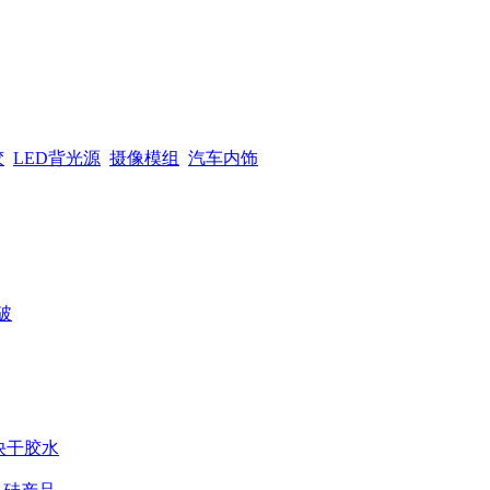
胶
LED背光源
摄像模组
汽车内饰
破
用快干胶水