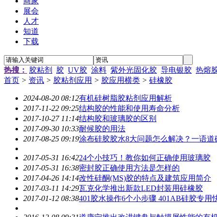
商家
展会
人才
知道
下载
热搜：
胶粘剂
胶
UV胶
涂料
紫外光固化胶
导电银胶
热熔
首页
>
资讯
>
胶粘剂应用
>
胶应用横类
>
硅橡胶
2024-08-20 08:12
有机硅树脂胶粘剂应用解析
2017-11-22 09:25
结构胶的性能和使用寿命分析
2017-10-27 11:14
结构胶和玻璃胶的区别
2017-09-30 10:33
耐候胶的用法
2017-08-25 09:19
涂布硅胶胶水8大问题怎么解决？一语道
2017-05-31 16:42
24个小技巧！教你如何正确使用玻璃胶
2017-05-31 16:38
密封胶正确使用方法是怎样的
2017-04-26 14:14
改性硅酮(MS)胶的特点及建筑应用简介
2017-03-11 14:29
瓦克化学推出新款LED封装用硅橡胶
2017-01-12 08:38
401胶水操作6个小步骤 401AB硅胶专