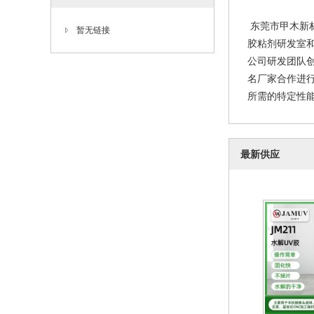
东莞市甲木新材
暂无链接
胶粘剂研发室和
公司研发团队
名厂家合作进
所需的特定性能
最新供应
水解uv胶、
解
202