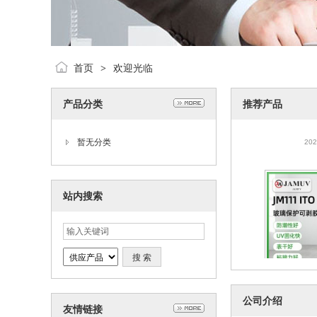
首页
欢迎光临
>
产品分类
推荐产品
水解uv胶、
解
202
暂无分类
站内搜索
ITO玻璃保护
公司介绍
友情链接
屏玻璃LC
202