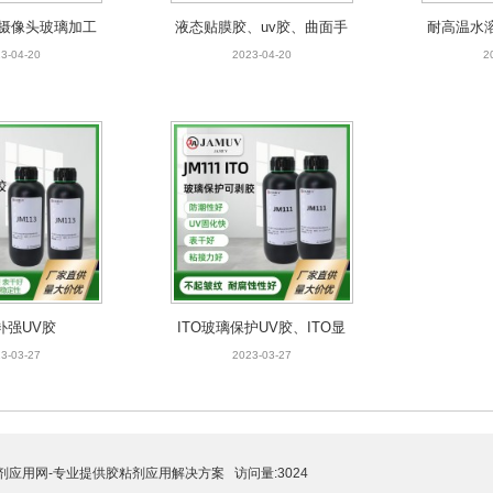
、摄像头玻璃加工
液态贴膜胶、uv胶、曲面手
耐高温水
UV胶、ITO显示
uv胶水
机贴膜uv胶水、无影胶
镀膜水溶
3-04-20
2023-04-20
2
D玻璃可剥UV胶
3-03-27
补强UV胶
ITO玻璃保护UV胶、ITO显
示屏玻璃LCD玻璃可剥UV
3-03-27
2023-03-27
胶
剂应用网-专业提供胶粘剂应用解决方案
访问量:3024