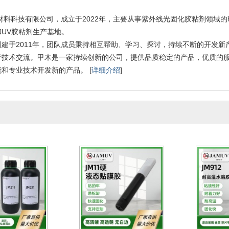
料科技有限公司，成立于2022年，主要从事紫外线光固化胶粘剂领域的
UV胶粘剂生产基地。
创建于2011年，团队成员秉持相互帮助、学习、探讨，持续不断的开发
行技术交流。甲木是一家持续创新的公司，提供品质稳定的产品，优质的
和专业技术开发新的产品。 [
详细介绍
]
摄像头玻璃加工水
液态贴膜胶、uv胶、曲面手机
焊点
uv胶水
贴膜uv胶水、无影胶
3-04-20
2023-04-20
2