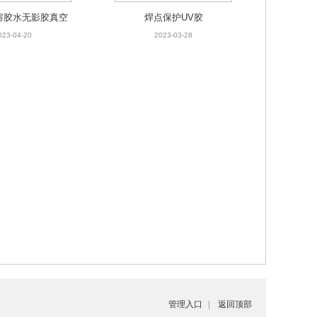
溶胶水无影胶真空
焊点保护UV胶
胶水玻璃芯片加工
023-04-20
2023-03-28
水溶胶水
管理入口
|
返回顶部