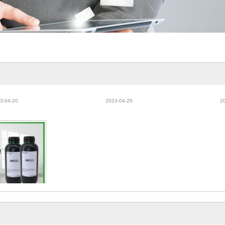
摄像头玻璃加工水
液态贴膜胶、uv胶、曲面手机
焊点
uv胶水
贴膜uv胶水、无影胶
3-04-20
2023-04-20
2
UV胶、ITO显示
D玻璃可剥UV胶
3-03-27