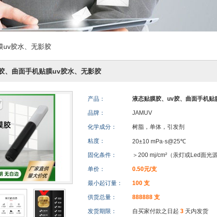
膜uv胶水、无影胶
胶、曲面手机贴膜uv胶水、无影胶
产品：
液态贴膜胶、uv胶、曲面手机贴
品牌：
JAMUV
化学成分：
树脂，单体，引发剂
粘度：
20±10 mPa·s@25℃
固化条件：
＞200 mj/cm²（汞灯或Led面光
单价：
0.50元/支
最小起订量：
100 支
供货总量：
888888 支
发货期限：
自买家付款之日起
3
天内发货