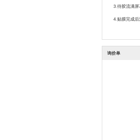
3.待胶流满
4.贴膜完成
询价单