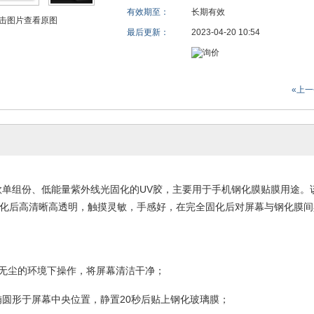
有效期至：
长期有效
击图片查看原图
最后更新：
2023-04-20 10:54
«上
款单组份、低能量紫外线光固化的UV胶，主要用于手机钢化膜贴膜用途
化后高清晰高透明，触摸灵敏，手感好，在完全固化后对屏幕与钢化膜间
：
内无尘的环境下操作，将屏幕清洁干净；
1滴椭圆形于屏幕中央位置，静置20秒后贴上钢化玻璃膜；