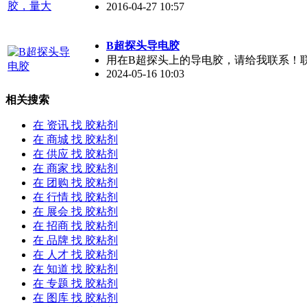
2016-04-27 10:57
B超探头导电胶
用在B超探头上的导电胶，请给我联系！联系人：
2024-05-16 10:03
相关搜索
在
资讯
找 胶粘剂
在
商城
找 胶粘剂
在
供应
找 胶粘剂
在
商家
找 胶粘剂
在
团购
找 胶粘剂
在
行情
找 胶粘剂
在
展会
找 胶粘剂
在
招商
找 胶粘剂
在
品牌
找 胶粘剂
在
人才
找 胶粘剂
在
知道
找 胶粘剂
在
专题
找 胶粘剂
在
图库
找 胶粘剂