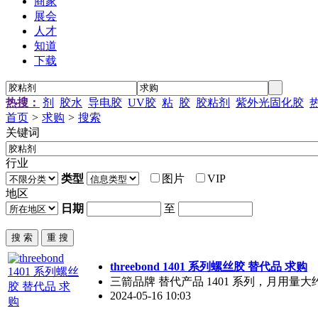
商家
展会
人才
知道
下载
热搜：
剂
胶水
导电胶
UV胶
粘
胶
胶粘剂
紫外光固化胶
首页
>
求购
>
搜索
关键词
行业
类型
图片
VIP
地区
日期
至
threebond 1401 系列螺丝胶 替代品 求购
三箭品牌 替代产品 1401 系列，月用量大约
2024-05-16 10:03