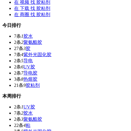
在
视频
找 胶粘剂
在
下载
找 胶粘剂
在
商圈
找 胶粘剂
今日排行
7条
1
胶水
2条
2
聚氨酯胶
27条
3
胶
7条
4
紫外光固化胶
2条
5
导电
2条
6
UV胶
2条
7
导电胶
3条
8
热熔胶
21条
9
胶粘剂
本周排行
2条
1
UV胶
7条
2
胶水
2条
3
聚氨酯胶
22条
4
粘