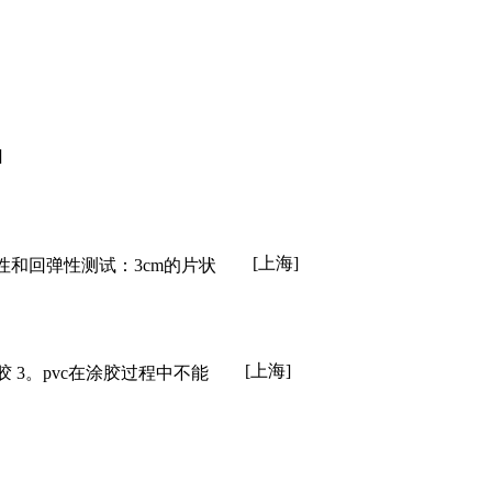
]
[上海]
性和回弹性测试：3cm的片状
[上海]
胶 3。pvc在涂胶过程中不能