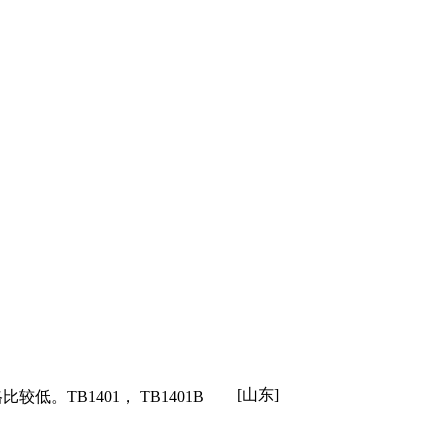
[山东]
低。TB1401， TB1401B